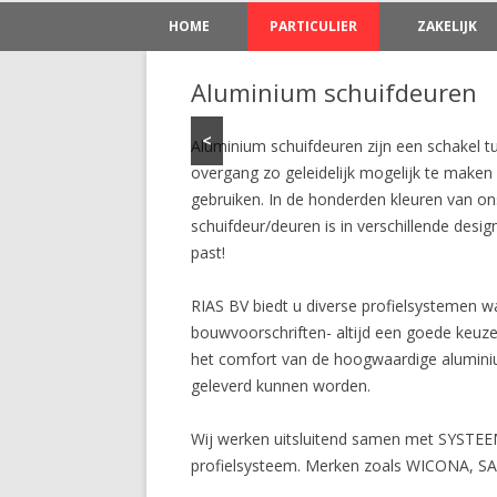
HOME
PARTICULIER
ZAKELIJK
ALUMINIUM
ALUMINIUM
A
Aluminium schuifdeuren
KUNSTSTOF
KUNSTSTOF
A
D
<
Aluminium schuifdeuren zijn een schakel 
SERRE / VERANDA
ROLLUIKEN
A
K
overgang zo geleidelijk mogelijk te maken 
gebruiken. In de honderden kleuren van o
ZONWERING
ZONWERING
A
G
schuifdeur/deuren is in verschillende desi
past!
A
K
A
K
RIAS BV biedt u diverse profielsystemen w
bouwvoorschriften- altijd een goede keuze
K
het comfort van de hoogwaardige aluminiu
geleverd kunnen worden.
R
Wij werken uitsluitend samen met SYSTEE
profielsysteem. Merken zoals WICONA, S