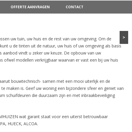
Spring naar de inhoud
OFFERTE AANVRAGEN
CONTACT
LUMINIUM DEUREN
ALUMINIUM DEUREN
LUMINIUM KOZIJNEN
AKKAPELLEN
ALUMINIUM KOZIJNEN
DAKKAPELLEN
>
tussen uw tuin, uw huis en de rest van uw omgeving. Om de
LUMINIUM RAMEN
UNSTSTOF DEUREN
ALUMINIUM RAMEN
KUNSTSTOF DEUREN
kunt u de tinten uit de natuur, uw huis of uw omgeving als basis
ns aanbod vindt u zeker uw keuze. De opbouw van uw
LUMINIUM SCHUIFDEUREN
EVELBEKLEDING / DAKGOTEN
ALUMINIUM SCHUIFDEUREN
KUNSTSTOF ELEKTRISCHE
gns ofwel modellen verkrijgbaar waarvan er vast een bij uw huis
DEUREN
LUMINIUM VLIESGEVELS
OZIJNEN
ALUMINIUM VLIESGEVELS
KUNSTSTOF KOZIJNEN
LUMINIUM VOUWWANDEN
UNSTSTOF RAMEN
ALUMINIUM VOUWWANDEN
aaruit bouwtechnisch- samen met een mooi uiterlijk en de
KUNSTSTOF RAMEN
 te maken is. Geef uw woning een bijzondere sfeer en geniet van
UNSTSTOF SCHUIFDEUREN
m schuifdeuren die duurzaam zijn en met inbraakbeveiliging
KUNSTSTOF SCHUIFDEUREN
OLLUIK
MHUIZEN wat garant staat voor een uiterst betrouwbaar
APA, HUECK, ALCOA.