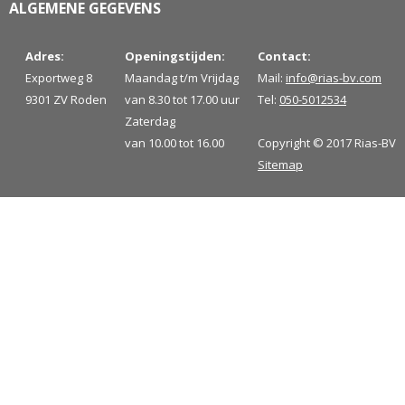
ALGEMENE GEGEVENS
Adres:
Openingstijden:
Contact:
Exportweg 8
Maandag t/m Vrijdag
Mail:
info@rias-bv.com
9301 ZV Roden
van 8.30 tot 17.00 uur
Tel:
050-5012534
Zaterdag
van 10.00 tot 16.00
Copyright © 2017 Rias-BV
Sitemap