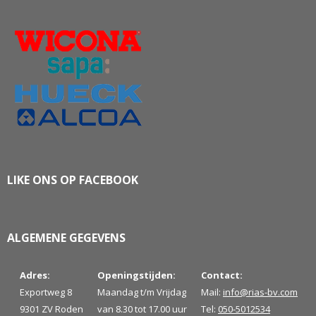
LIKE ONS OP FACEBOOK
ALGEMENE GEGEVENS
Adres:
Openingstijden:
Contact:
Exportweg 8
Maandag t/m Vrijdag
Mail:
info@rias-bv.com
9301 ZV Roden
van 8.30 tot 17.00 uur
Tel:
050-5012534